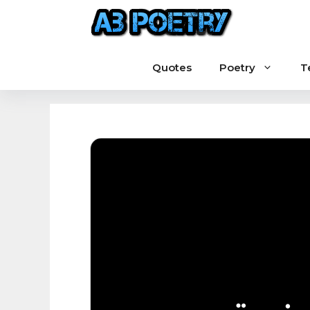
Skip
to
content
Quotes
Poetry
T