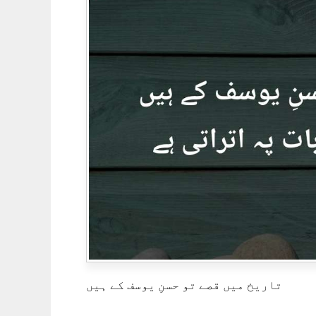
تاریخ میں قصے تو حسنِ یوسف کے ہیں