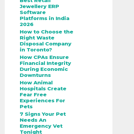
Best Retail
Jewellery ERP
Software
Platforms in India
2026
How to Choose the
Right Waste
Disposal Company
in Toronto?
How CPAs Ensure
Financial Integrity
During Economic
Downturns
How Animal
Hospitals Create
Fear Free
Experiences For
Pets
7 Signs Your Pet
Needs An
Emergency Vet
Tonight